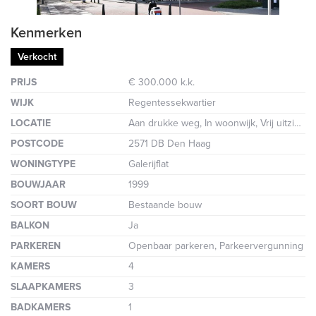
Kenmerken
Verkocht
PRIJS
€ 300.000 k.k.
WIJK
Regentessekwartier
LOCATIE
Aan drukke weg, In woonwijk, Vrij uitzicht
POSTCODE
2571 DB Den Haag
WONINGTYPE
Galerijflat
BOUWJAAR
1999
SOORT BOUW
Bestaande bouw
BALKON
Ja
PARKEREN
Openbaar parkeren, Parkeervergunning
KAMERS
4
SLAAPKAMERS
3
BADKAMERS
1