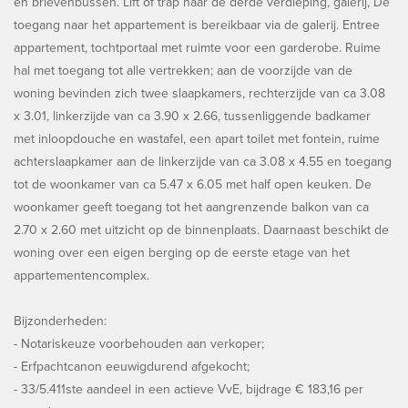
en brievenbussen. Lift of trap naar de derde verdieping, galerij, De
toegang naar het appartement is bereikbaar via de galerij. Entree
appartement, tochtportaal met ruimte voor een garderobe. Ruime
hal met toegang tot alle vertrekken; aan de voorzijde van de
woning bevinden zich twee slaapkamers, rechterzijde van ca 3.08
x 3.01, linkerzijde van ca 3.90 x 2.66, tussenliggende badkamer
met inloopdouche en wastafel, een apart toilet met fontein, ruime
achterslaapkamer aan de linkerzijde van ca 3.08 x 4.55 en toegang
tot de woonkamer van ca 5.47 x 6.05 met half open keuken. De
woonkamer geeft toegang tot het aangrenzende balkon van ca
2.70 x 2.60 met uitzicht op de binnenplaats. Daarnaast beschikt de
woning over een eigen berging op de eerste etage van het
appartementencomplex.
Bijzonderheden:
- Notariskeuze voorbehouden aan verkoper;
- Erfpachtcanon eeuwigdurend afgekocht;
- 33/5.411ste aandeel in een actieve VvE, bijdrage € 183,16 per