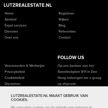
LUTZREALESTATE.NL
Home
Registreer
Aanbod
Wijken
Expat services
Blog
Diensten
Referenties
Over ons
Contact
FOLLOW US
Voorwaarden & Werkwijze
Op ons kantoor aan het
Privacybeleid
Sweelinckplein 9/11 in Den
Cookiebeleid
Haag ontvangen we u graag
Disclaimer
op afspraak.
LUTZREALESTATE.NL MAAKT GEBRUIK VAN
COOKIES.
We gebruiken cookies om de website naar behoren te