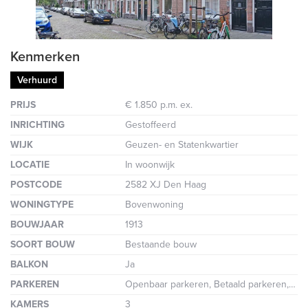
Kenmerken
Verhuurd
PRIJS
€ 1.850 p.m. ex.
INRICHTING
Gestoffeerd
WIJK
Geuzen- en Statenkwartier
LOCATIE
In woonwijk
POSTCODE
2582 XJ Den Haag
WONINGTYPE
Bovenwoning
BOUWJAAR
1913
SOORT BOUW
Bestaande bouw
BALKON
Ja
PARKEREN
Openbaar parkeren, Betaald parkeren, Parkeervergunning
KAMERS
3