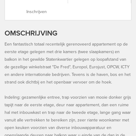
Inschrijven
OMSCHRIJVING
Een fantastisch totaal recentelijk gerenoveerd appartement op de
eerste etage gelegen met drie kamers (twee slaapkamers) en
balkon in het gewilde Statenkwartier gelegen op loopafstand van
de gezellige winkelstraat "De Fred", Europol, Eurojust, OPCW, ICTY
en andere internationale bedrijven. Tevens is de haven, bos en het
strand ook dichtbij en het openbaar vervoer om de hoek.
Indeling: gezamenlijke entree, trap voorzien van mooie donker grijs
tapijt naar de eerste etage, deur naar appartement, dan een ruime
hal met inbouwkast en trap naar de tweede etage, lange gang waar
vanuit alle vertrekken te bereiken zijn, zeer riante woonkamer met
open keuken voorzien van diverse inbouwapparatuur en
openslaande deuren naar balkon waar u einde van de dag in de