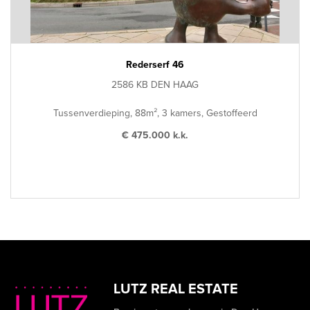
Rederserf 46
2586 KB DEN HAAG
Tussenverdieping, 88m², 3 kamers, Gestoffeerd
€ 475.000 k.k.
LUTZ REAL ESTATE