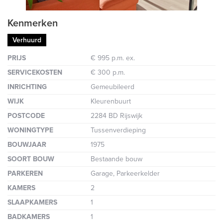
Kenmerken
Verhuurd
PRIJS
€ 995 p.m. ex.
SERVICEKOSTEN
€ 300 p.m.
INRICHTING
Gemeubileerd
WIJK
Kleurenbuurt
POSTCODE
2284 BD Rijswijk
WONINGTYPE
Tussenverdieping
BOUWJAAR
1975
SOORT BOUW
Bestaande bouw
PARKEREN
Garage, Parkeerkelder
KAMERS
2
SLAAPKAMERS
1
BADKAMERS
1