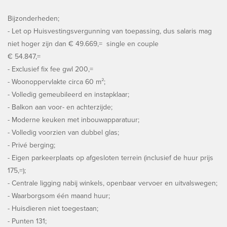
Bijzonderheden;
- Let op Huisvestingsvergunning van toepassing, dus salaris mag
niet hoger zijn dan € 49.669,= single en couple
€ 54.847,=
- Exclusief fix fee gwl 200,=
- Woonoppervlakte circa 60 m²;
- Volledig gemeubileerd en instapklaar;
- Balkon aan voor- en achterzijde;
- Moderne keuken met inbouwapparatuur;
- Volledig voorzien van dubbel glas;
- Privé berging;
- Eigen parkeerplaats op afgesloten terrein (inclusief de huur prijs
175,=);
- Centrale ligging nabij winkels, openbaar vervoer en uitvalswegen;
- Waarborgsom één maand huur;
- Huisdieren niet toegestaan;
- Punten 131;