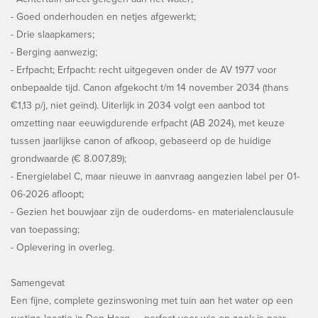
- Goed onderhouden en netjes afgewerkt;
- Drie slaapkamers;
- Berging aanwezig;
- Erfpacht; Erfpacht: recht uitgegeven onder de AV 1977 voor
onbepaalde tijd. Canon afgekocht t/m 14 november 2034 (thans
€1,13 p/j, niet geïnd). Uiterlijk in 2034 volgt een aanbod tot
omzetting naar eeuwigdurende erfpacht (AB 2024), met keuze
tussen jaarlijkse canon of afkoop, gebaseerd op de huidige
grondwaarde (€ 8.007,89);
- Energielabel C, maar nieuwe in aanvraag aangezien label per 01-
06-2026 afloopt;
- Gezien het bouwjaar zijn de ouderdoms- en materialenclausule
van toepassing;
- Oplevering in overleg.
Samengevat
Een fijne, complete gezinswoning met tuin aan het water op een