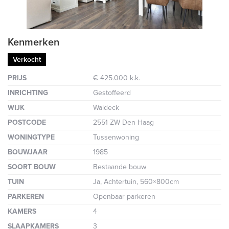
Kenmerken
Verkocht
PRIJS
€ 425.000 k.k.
INRICHTING
Gestoffeerd
WIJK
Waldeck
POSTCODE
2551 ZW Den Haag
WONINGTYPE
Tussenwoning
BOUWJAAR
1985
SOORT BOUW
Bestaande bouw
TUIN
Ja, Achtertuin, 560×800cm
PARKEREN
Openbaar parkeren
KAMERS
4
SLAAPKAMERS
3