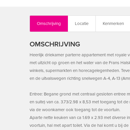
Omschrijving
Locatie
Kenmerken
OMSCHRIJVING
Heerlijk driekamer parterre appartement met royale vo
met uitzicht op groen en het water van de Frans Hals
winkels, supermarkten en horecagelegenheden. Teven
en de uitvalswegen richting snelwegen A-4, A-13 (Am
Entree: Begane grond met centraal gesloten entree m
en suite) van ca. 3.73/2.98 x 8,53 met toegang tot de
via de woonkamer ook toegang tot de voortuin.
Aparte nette keuken van ca 1.69 x 2.93 met diverse i
voortuin, hal met apart toilet. Via de hal komt u bij