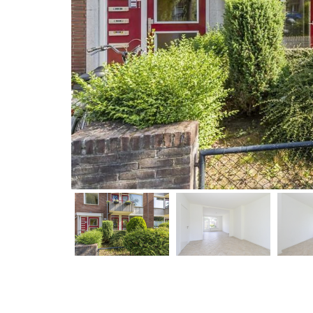
vorige
vorige