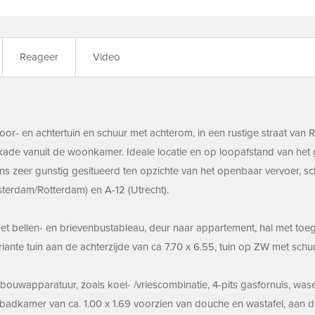
Reageer
Video
or- en achtertuin en schuur met achterom, in een rustige straat van 
kade vanuit de woonkamer. Ideale locatie en op loopafstand van het ge
s zeer gunstig gesitueerd ten opzichte van het openbaar vervoer, s
sterdam/Rotterdam) en A-12 (Utrecht).
et bellen- en brievenbustableau, deur naar appartement, hal met toe
 riante tuin aan de achterzijde van ca 7.70 x 6.55, tuin op ZW met sch
nbouwapparatuur, zoals koel- /vriescombinatie, 4-pits gasfornuis, wa
 de badkamer van ca. 1.00 x 1.69 voorzien van douche en wastafel, aan