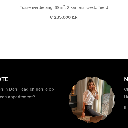
Tussenverdieping, 69m², 2 kamers, Gestoffeerd
€ 235.000 k.k.
ATE
N
n in Den Haag en ben je op
O
 een appartement?
H
E