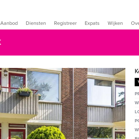
Aanbod
Diensten
Registreer
Expats
Wijken
Ove
K
K
Vergro
P
W
L
P
W
B