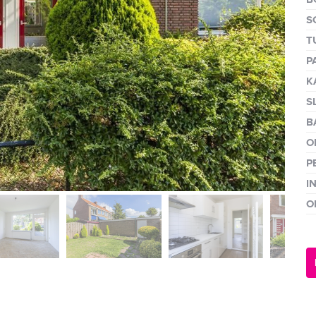
volgen
S
T
P
K
S
B
O
P
I
O
volge