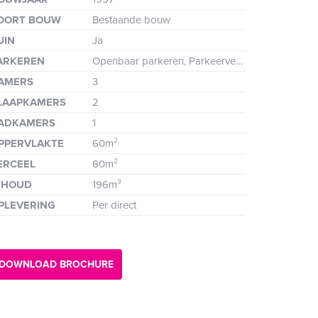
de
OORT BOUW
Bestaande bouw
UIN
Ja
ARKEREN
Openbaar parkeren, Parkeervergunning
AMERS
3
LAAPKAMERS
2
ADKAMERS
1
PPERVLAKTE
60m²
ERCEEL
60m²
NHOUD
196m³
PLEVERING
Per direct
nde
DOWNLOAD BROCHURE