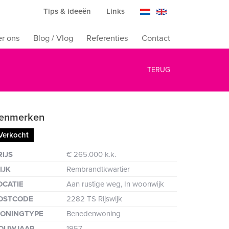
Tips & ideeën
Links
r ons
Blog / Vlog
Referenties
Contact
TERUG
enmerken
Verkocht
ten
RIJS
€ 265.000 k.k.
IJK
Rembrandtkwartier
OCATIE
Aan rustige weg, In woonwijk
OSTCODE
2282 TS Rijswijk
ONINGTYPE
Benedenwoning
OUWJAAR
1957