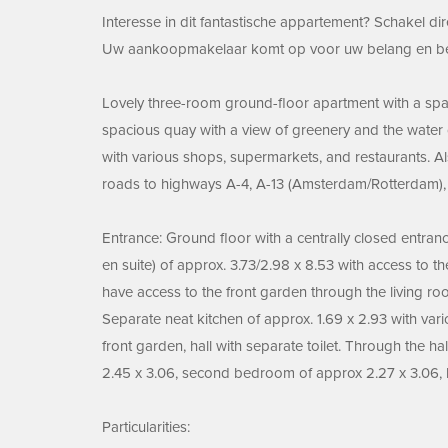
Interesse in dit fantastische appartement? Schakel d
Uw aankoopmakelaar komt op voor uw belang en besp
Lovely three-room ground-floor apartment with a spaci
spacious quay with a view of greenery and the water of
with various shops, supermarkets, and restaurants. Al
roads to highways A-4, A-13 (Amsterdam/Rotterdam), 
Entrance: Ground floor with a centrally closed entranc
en suite) of approx. 3.73/2.98 x 8.53 with access to 
have access to the front garden through the living ro
Separate neat kitchen of approx. 1.69 x 2.93 with vari
front garden, hall with separate toilet. Through the 
2.45 x 3.06, second bedroom of approx 2.27 x 3.06, 
Particularities: