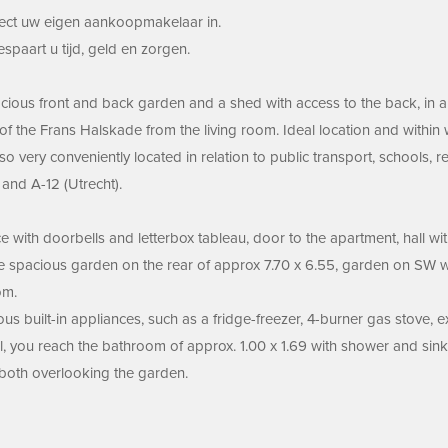
irect uw eigen aankoopmakelaar in.
aart u tijd, geld en zorgen.
ous front and back garden and a shed with access to the back, in a qu
 the Frans Halskade from the living room. Ideal location and within wal
so very conveniently located in relation to public transport, schools
and A-12 (Utrecht).
e with doorbells and letterbox tableau, door to the apartment, hall wi
the spacious garden on the rear of approx 7.70 x 6.55, garden on SW 
om.
ous built-in appliances, such as a fridge-freezer, 4-burner gas stove, 
hall, you reach the bathroom of approx. 1.00 x 1.69 with shower and s
both overlooking the garden.