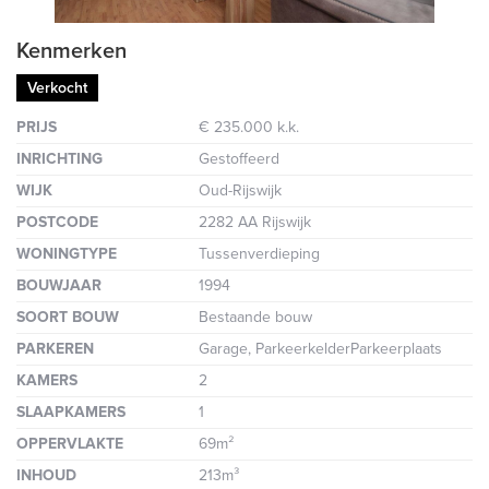
Kenmerken
Verkocht
PRIJS
€ 235.000 k.k.
INRICHTING
Gestoffeerd
WIJK
Oud-Rijswijk
POSTCODE
2282 AA Rijswijk
WONINGTYPE
Tussenverdieping
BOUWJAAR
1994
SOORT BOUW
Bestaande bouw
PARKEREN
Garage, ParkeerkelderParkeerplaats
KAMERS
2
SLAAPKAMERS
1
OPPERVLAKTE
69m²
INHOUD
213m³