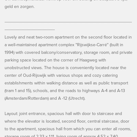
geld en zorgen.
--------------------------------------------------------------------------------------------------------
-----------------------------------------
Lovely and neat two-room apartment on the second floor located in
a well-maintained apartment complex "Rijswijkse-Carré" (built in
1994) with covered balcony/conservatory, storage room, and private
parking space located on the corner of Haagweg with
unobstructed views. The house is conveniently located near the
center of Oud-Rijswijk with various shops and cozy catering
establishments within walking distance as well as public transport
(tram 1 and 15), schools, and the roads to highways A-4 and A-13
(Amsterdam/Rotterdam) and A -12 (Utrecht).
Layout: joint entrance, spacious hall with door to staircase and
where the elevator is located, second floor, central staircase, door
to the apartment, spacious hall from which you can enter all rooms,
storage room of 2.33 x 1.11, living room of approx 4.52 x 7.40