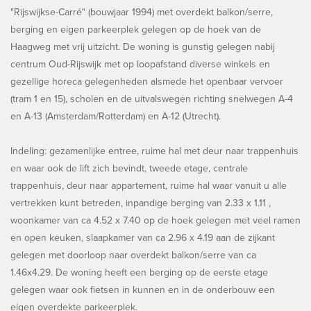
"Rijswijkse-Carré" (bouwjaar 1994) met overdekt balkon/serre,
berging en eigen parkeerplek gelegen op de hoek van de
Haagweg met vrij uitzicht. De woning is gunstig gelegen nabij
centrum Oud-Rijswijk met op loopafstand diverse winkels en
gezellige horeca gelegenheden alsmede het openbaar vervoer
(tram 1 en 15), scholen en de uitvalswegen richting snelwegen A-4
en A-13 (Amsterdam/Rotterdam) en A-12 (Utrecht).
Indeling: gezamenlijke entree, ruime hal met deur naar trappenhuis
en waar ook de lift zich bevindt, tweede etage, centrale
trappenhuis, deur naar appartement, ruime hal waar vanuit u alle
vertrekken kunt betreden, inpandige berging van 2.33 x 1.11 ,
woonkamer van ca 4.52 x 7.40 op de hoek gelegen met veel ramen
en open keuken, slaapkamer van ca 2.96 x 4.19 aan de zijkant
gelegen met doorloop naar overdekt balkon/serre van ca
1.46x4.29. De woning heeft een berging op de eerste etage
gelegen waar ook fietsen in kunnen en in de onderbouw een
eigen overdekte parkeerplek.