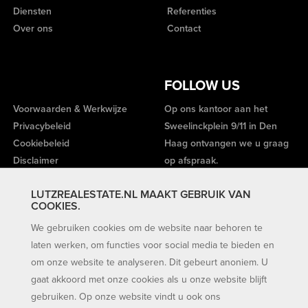
Diensten
Referenties
Over ons
Contact
FOLLOW US
Voorwaarden & Werkwijze
Op ons kantoor aan het
Privacybeleid
Sweelinckplein 9/11 in Den
Cookiebeleid
Haag ontvangen we u graag
Disclaimer
op afspraak.
LUTZREALESTATE.NL MAAKT GEBRUIK VAN
COOKIES.
We gebruiken cookies om de website naar behoren te
laten werken, om functies voor social media te bieden en
om onze website te analyseren. Dit gebeurt anoniem. U
gaat akkoord met onze cookies als u onze website blijft
gebruiken. Op onze website vindt u ook ons