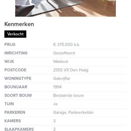
Kenmerken
Verkocht
PRIJS
€ 375.000 k.k.
INRICHTING
Gestoffeerd
WIJK
Waldeck
POSTCODE
2555 VX Den Haag
WONINGTYPE
Galerijflat
BOUWJAAR
1994
SOORT BOUW
Bestaande bouw
TUIN
Ja
PARKEREN
Garage, Parkeerkelder
KAMERS
3
SLAAPKAMERS
2