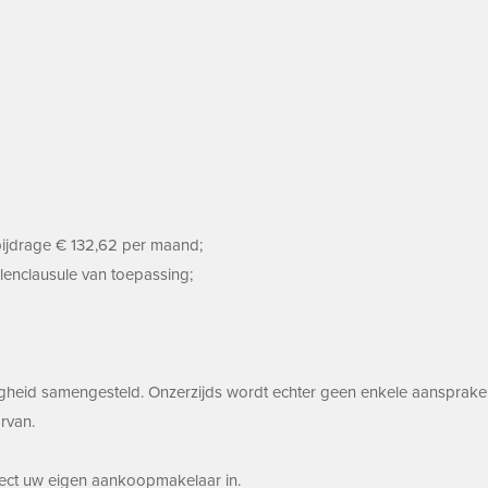
bijdrage € 132,62 per maand;
lenclausule van toepassing;
gheid samengesteld. Onzerzijds wordt echter geen enkele aansprakel
rvan.
irect uw eigen aankoopmakelaar in.