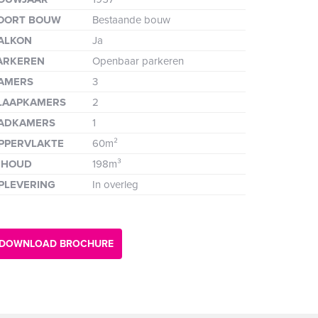
de
OORT BOUW
Bestaande bouw
ALKON
Ja
ARKEREN
Openbaar parkeren
AMERS
3
LAAPKAMERS
2
ADKAMERS
1
PPERVLAKTE
60m²
NHOUD
198m³
PLEVERING
In overleg
nde
DOWNLOAD BROCHURE