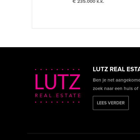
€ 235.000 k.k.
LUTZ REAL EST
Ben je net aangekome
zoek naar een huis of
LEES VERDER