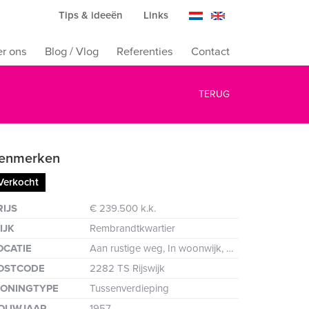
Tips & ideeën
Links
r ons
Blog / Vlog
Referenties
Contact
TERUG
enmerken
Verkocht
ten
RIJS
€ 239.500 k.k.
IJK
Rembrandtkwartier
OCATIE
Aan rustige weg, In woonwijk, Vrij uitzicht
OSTCODE
2282 TS Rijswijk
ONINGTYPE
Tussenverdieping
OUWJAAR
1957