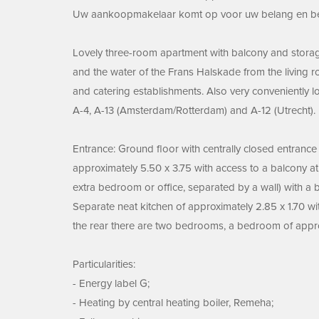
Uw aankoopmakelaar komt op voor uw belang en besp
Lovely three-room apartment with balcony and storage
and the water of the Frans Halskade from the living ro
and catering establishments. Also very conveniently lo
A-4, A-13 (Amsterdam/Rotterdam) and A-12 (Utrecht).
Entrance: Ground floor with centrally closed entrance w
approximately 5.50 x 3.75 with access to a balcony a
extra bedroom or office, separated by a wall) with a b
Separate neat kitchen of approximately 2.85 x 1.70 wit
the rear there are two bedrooms, a bedroom of appro
Particularities:
- Energy label G;
- Heating by central heating boiler, Remeha;