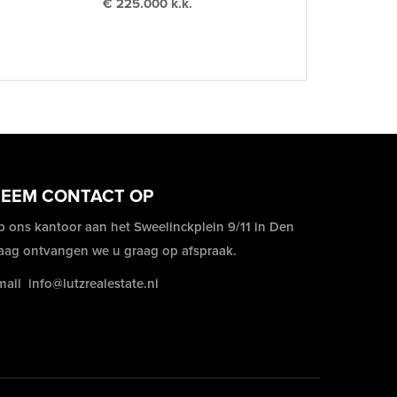
€ 225.000 k.k.
EEM CONTACT OP
p ons kantoor aan het Sweelinckplein 9/11 in Den
aag ontvangen we u graag op afspraak.
mail
info@lutzrealestate.nl