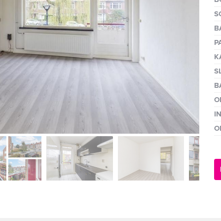
volgen
S
B
P
K
S
B
O
I
O
volge