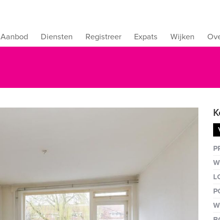
Aanbod
Diensten
Registreer
Expats
Wijken
Ove
K
Vergro
P
W
L
P
W
B