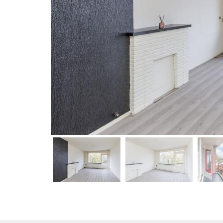
vorige
vorige