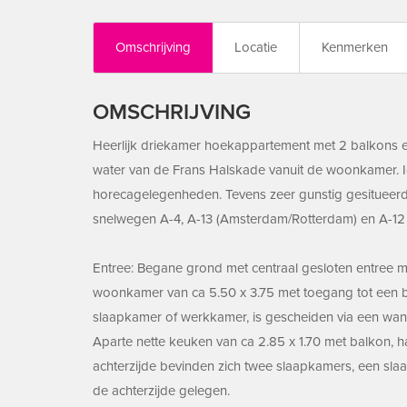
Omschrijving
Locatie
Kenmerken
OMSCHRIJVING
Heerlijk driekamer hoekappartement met 2 balkons en 
water van de Frans Halskade vanuit de woonkamer. Ide
horecagelegenheden. Tevens zeer gunstig gesitueerd 
snelwegen A-4, A-13 (Amsterdam/Rotterdam) en A-12 (
Entree: Begane grond met centraal gesloten entree me
woonkamer van ca 5.50 x 3.75 met toegang tot een ba
slaapkamer of werkkamer, is gescheiden via een wand
Aparte nette keuken van ca 2.85 x 1.70 met balkon, ha
achterzijde bevinden zich twee slaapkamers, een sla
de achterzijde gelegen.