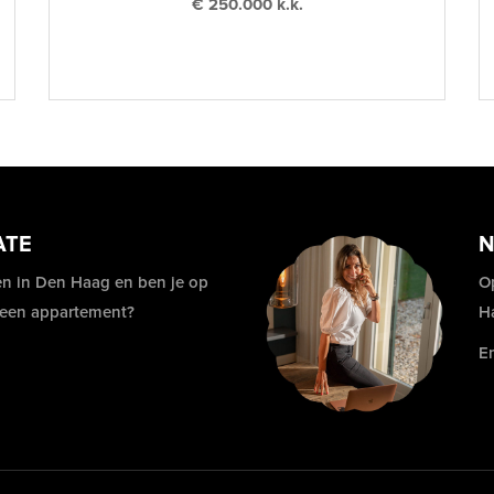
€ 250.000 k.k.
ATE
N
n in Den Haag en ben je op
O
 een appartement?
H
E