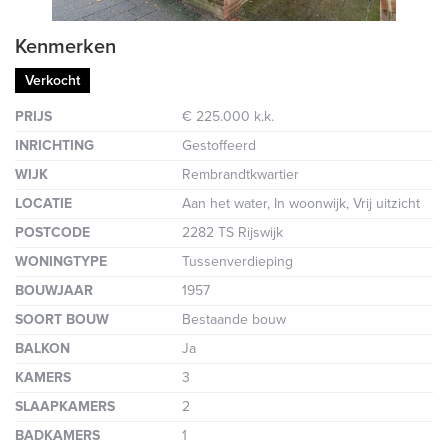
Kenmerken
Verkocht
PRIJS
€ 225.000 k.k.
INRICHTING
Gestoffeerd
WIJK
Rembrandtkwartier
LOCATIE
Aan het water, In woonwijk, Vrij uitzicht
POSTCODE
2282 TS Rijswijk
WONINGTYPE
Tussenverdieping
BOUWJAAR
1957
SOORT BOUW
Bestaande bouw
BALKON
Ja
KAMERS
3
SLAAPKAMERS
2
BADKAMERS
1