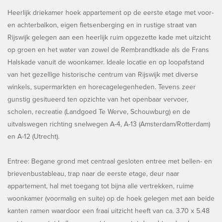
Heerlijk driekamer hoek appartement op de eerste etage met voor-
en achterbalkon, eigen fietsenberging en in rustige straat van
Rijswijk gelegen aan een heerlijk ruim opgezette kade met uitzicht
op groen en het water van zowel de Rembrandtkade als de Frans
Halskade vanuit de woonkamer. Ideale locatie en op loopafstand
van het gezellige historische centrum van Rijswijk met diverse
winkels, supermarkten en horecagelegenheden. Tevens zeer
gunstig gesitueerd ten opzichte van het openbaar vervoer,
scholen, recreatie (Landgoed Te Werve, Schouwburg) en de
uitvalswegen richting snelwegen A-4, A-13 (Amsterdam/Rotterdam)
en A-12 (Utrecht).
Entree: Begane grond met centraal gesloten entree met bellen- en
brievenbustableau, trap naar de eerste etage, deur naar
appartement, hal met toegang tot bijna alle vertrekken, ruime
woonkamer (voormalig en suite) op de hoek gelegen met aan beide
kanten ramen waardoor een fraai uitzicht heeft van ca. 3.70 x 5.48