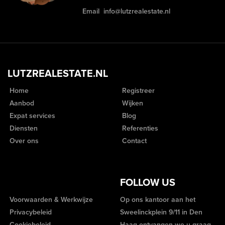
Email
info@lutzrealestate.nl
LUTZREALESTATE.NL
Home
Registreer
Aanbod
Wijken
Expat services
Blog
Diensten
Referenties
Over ons
Contact
FOLLOW US
Voorwaarden & Werkwijze
Op ons kantoor aan het
Privacybeleid
Sweelinckplein 9/11 in Den
Cookiebeleid
Haag ontvangen we u graag