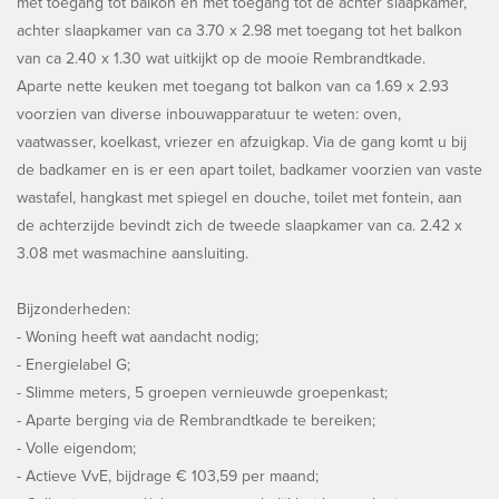
met toegang tot balkon en met toegang tot de achter slaapkamer,
achter slaapkamer van ca 3.70 x 2.98 met toegang tot het balkon
van ca 2.40 x 1.30 wat uitkijkt op de mooie Rembrandtkade.
Aparte nette keuken met toegang tot balkon van ca 1.69 x 2.93
voorzien van diverse inbouwapparatuur te weten: oven,
vaatwasser, koelkast, vriezer en afzuigkap. Via de gang komt u bij
de badkamer en is er een apart toilet, badkamer voorzien van vaste
wastafel, hangkast met spiegel en douche, toilet met fontein, aan
de achterzijde bevindt zich de tweede slaapkamer van ca. 2.42 x
3.08 met wasmachine aansluiting.
Bijzonderheden:
- Woning heeft wat aandacht nodig;
- Energielabel G;
- Slimme meters, 5 groepen vernieuwde groepenkast;
- Aparte berging via de Rembrandtkade te bereiken;
- Volle eigendom;
- Actieve VvE, bijdrage € 103,59 per maand;