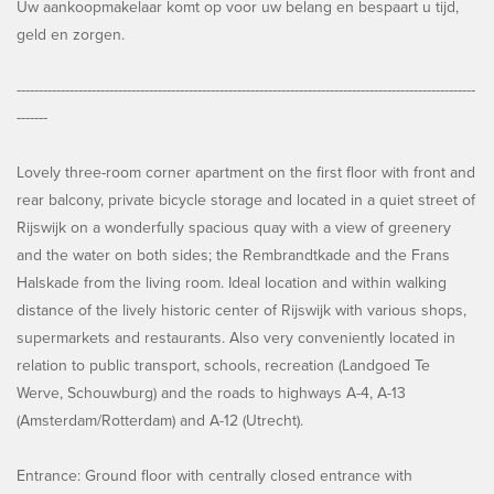
Uw aankoopmakelaar komt op voor uw belang en bespaart u tijd,
geld en zorgen.
--------------------------------------------------------------------------------------------------------
-------
Lovely three-room corner apartment on the first floor with front and
rear balcony, private bicycle storage and located in a quiet street of
Rijswijk on a wonderfully spacious quay with a view of greenery
and the water on both sides; the Rembrandtkade and the Frans
Halskade from the living room. Ideal location and within walking
distance of the lively historic center of Rijswijk with various shops,
supermarkets and restaurants. Also very conveniently located in
relation to public transport, schools, recreation (Landgoed Te
Werve, Schouwburg) and the roads to highways A-4, A-13
(Amsterdam/Rotterdam) and A-12 (Utrecht).
Entrance: Ground floor with centrally closed entrance with